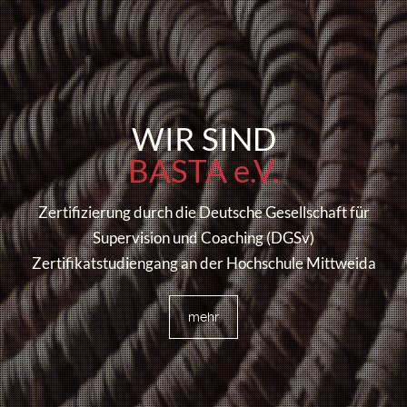
WIR SIND
BASTA e.V.
Zertifizierung durch die Deutsche Gesellschaft für
Supervision und Coaching (DGSv)
Zertifikatstudiengang an der Hochschule Mittweida
mehr