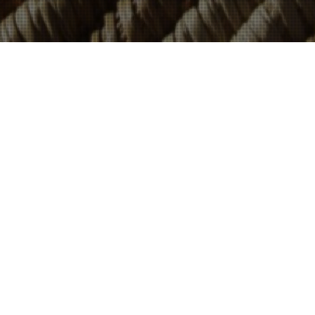
WordPress Cookie Plugin von Real Cookie Banner
BASTA Fortbildungsinstitut für
Supervision und Coaching e.V.
Kochstraße 46 | 04275 Leipzig
Telefon: 01577-2410655
E-Mail: info@basta-ev.de